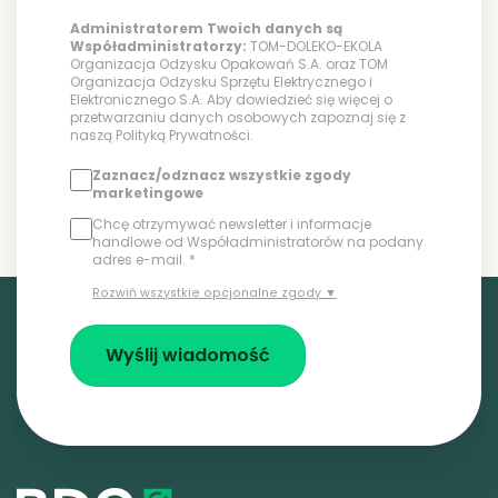
Administratorem Twoich danych są
Współadministratorzy:
TOM-DOLEKO-EKOLA
Organizacja Odzysku Opakowań S.A. oraz TOM
Organizacja Odzysku Sprzętu Elektrycznego i
Elektronicznego S.A. Aby dowiedzieć się więcej o
przetwarzaniu danych osobowych zapoznaj się z
naszą
Polityką Prywatności
.
Zaznacz/odznacz wszystkie zgody
marketingowe
Chcę otrzymywać newsletter i informacje
handlowe od Współadministratorów na podany
adres e-mail. *
Rozwiń wszystkie opcjonalne zgody ▼