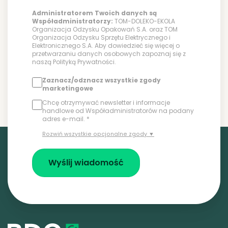
Administratorem Twoich danych są
Współadministratorzy:
TOM-DOLEKO-EKOLA
Organizacja Odzysku Opakowań S.A. oraz TOM
Organizacja Odzysku Sprzętu Elektrycznego i
Elektronicznego S.A. Aby dowiedzieć się więcej o
przetwarzaniu danych osobowych zapoznaj się z
naszą
Polityką Prywatności
.
Zaznacz/odznacz wszystkie zgody
marketingowe
Chcę otrzymywać newsletter i informacje
handlowe od Współadministratorów na podany
adres e-mail. *
Rozwiń wszystkie opcjonalne zgody ▼