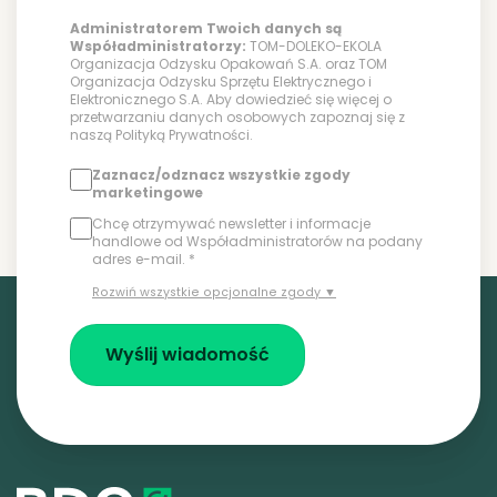
Administratorem Twoich danych są
Współadministratorzy:
TOM-DOLEKO-EKOLA
Organizacja Odzysku Opakowań S.A. oraz TOM
Organizacja Odzysku Sprzętu Elektrycznego i
Elektronicznego S.A. Aby dowiedzieć się więcej o
przetwarzaniu danych osobowych zapoznaj się z
naszą
Polityką Prywatności
.
Zaznacz/odznacz wszystkie zgody
marketingowe
Chcę otrzymywać newsletter i informacje
handlowe od Współadministratorów na podany
adres e-mail. *
Rozwiń wszystkie opcjonalne zgody ▼