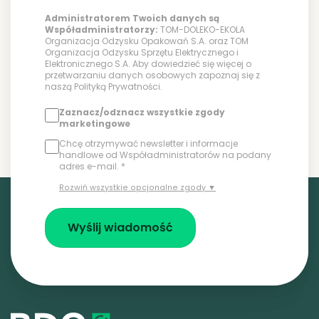
Administratorem Twoich danych są
Współadministratorzy:
TOM-DOLEKO-EKOLA
Organizacja Odzysku Opakowań S.A. oraz TOM
Organizacja Odzysku Sprzętu Elektrycznego i
Elektronicznego S.A. Aby dowiedzieć się więcej o
przetwarzaniu danych osobowych zapoznaj się z
naszą
Polityką Prywatności
.
Zaznacz/odznacz wszystkie zgody
marketingowe
Chcę otrzymywać newsletter i informacje
handlowe od Współadministratorów na podany
adres e-mail. *
Rozwiń wszystkie opcjonalne zgody ▼