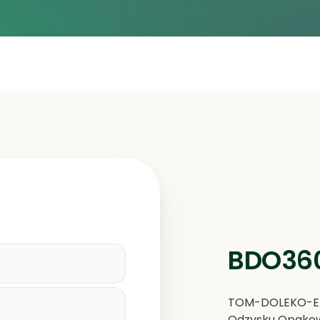
BDO360
TOM-DOLEKO-EK
Odzysku Opakow