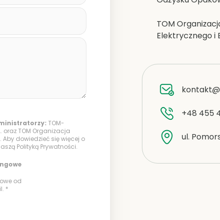
TOM Organizacj
Elektrycznego i 
kontakt@
+48 455 
inistratorzy:
TOM-
. oraz TOM Organizacja
ul. Pomors
. Aby dowiedzieć się więcej o
 naszą
Polityką Prywatności
.
ingowe
lowe od
. *