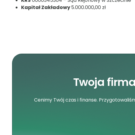
KRS
0000345364 – Sąd Rejonowy w Szczecinie
Kapitał Zakładowy
5.000.000,00 zł
Twoja firm
Cenimy Twój czas i finanse. Przygotowali