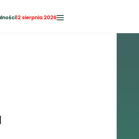
lności
12 sierpnia 2026
a