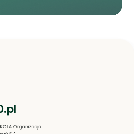
.pl
OLA Organizacja
ań S.A.