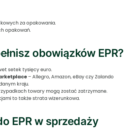
wiskowych za opakowania.
ch opakowań.
 spełnisz obowiązków EPR?
wet setek tysięcy euro.
arketplace
– Allegro, Amazon, eBay czy Zalando
danym kraju.
przypadkach towary mogą zostać zatrzymane.
cjami to także strata wizerunkowa.
do EPR w sprzedaży