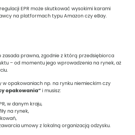
 regulacji EPR może skutkować wysokimi karami
awcy na platformach typu Amazon czy eBay.
 zasada prawna, zgodnie z którą przedsiębiorca
uktu – od momentu jego wprowadzenia na rynek, aż
iu.
ty w opakowaniach np. na rynku niemieckim czy
cy opakowania”
i musisz:
R, w danym kraju,
ły na rynek,
akowań,
zawarcia umowy z lokalną organizacją odzysku.