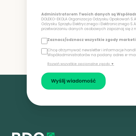
Administratorem Twoich danych są Współadm
DOLEKO-EKOLA Organizacja Odzysku Opakowań S.A
Odzysku Sprzętu Elektrycznego i Elektronicznego S.A
przetwarzaniu danych osobowych zapoznaj się z
Zaznacz/odznacz wszystkie zgody market
Chcę otrzymywać newsletter i informacje hand
Współadministratorów na podany adres e-mail
Rozwiń wszystkie opcjonalne zgody ▼