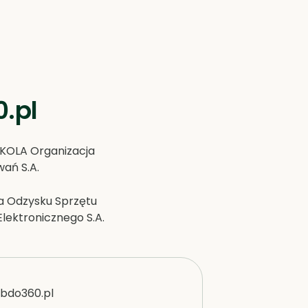
.pl
OLA Organizacja
ań S.A.
a Odzysku Sprzętu
Elektronicznego S.A.
bdo360.pl