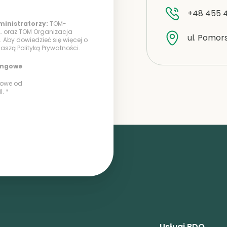
+48 455 
inistratorzy:
TOM-
. oraz TOM Organizacja
ul. Pomors
. Aby dowiedzieć się więcej o
 naszą
Polityką Prywatności
.
ingowe
lowe od
. *
Usługi BDO